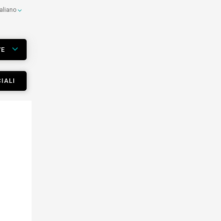
taliano
VE
IALI