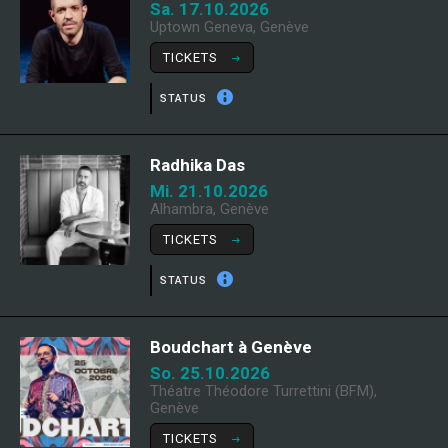
Sa. 17.10.2026
Uptown Geneva, Genève
TICKETS
STATUS
Radhika Das
Mi. 21.10.2026
Alhambra, Genève
TICKETS
STATUS
Boudchart à Genève
So. 25.10.2026
Théatre Théodore Turrettini (BFM),
Genève
TICKETS