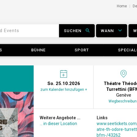
Home
D
SUCHEN
WANN
S
BÜHNE
SPORT
SPECIAL
So. 25.10.2026
Théatre Théod
Turrettini (BF
zum Kalender hinzufügen +
Genève
Wegbeschreibun
Weitere Angebote ...
Links
... in dieser Location
www.seetickets.com
atre-th-odore-turrett
bfm-/43262