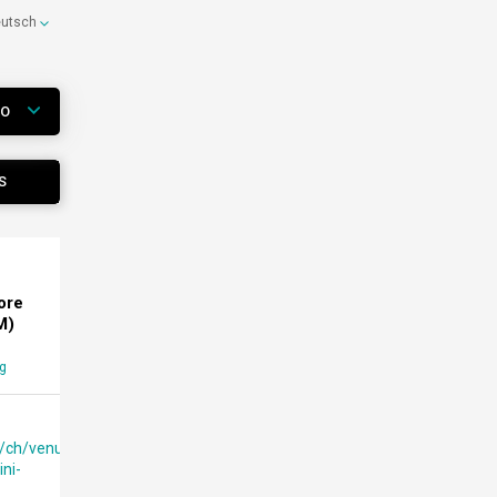
eutsch
WO
S
ore
M)
g
/ch/venue/th-
ini-