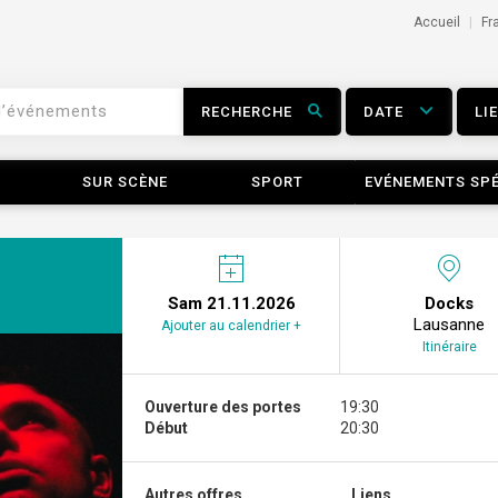
Accueil
Fr
RECHERCHE
DATE
LI
SUR SCÈNE
SPORT
EVÉNEMENTS SP
Sam 21.11.2026
Docks
Lausanne
Ajouter au calendrier +
Itinéraire
Ouverture des portes
19:30
Début
20:30
Autres offres...
Liens