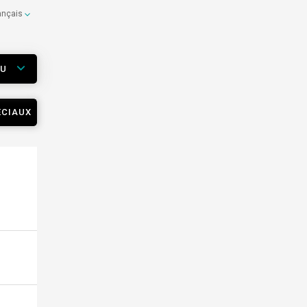
ançais
EU
ÉCIAUX