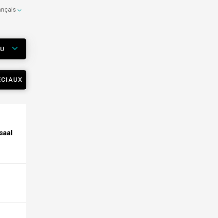
ançais
EU
ÉCIAUX
saal