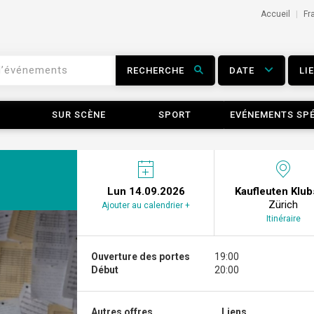
Accueil
Fr
RECHERCHE
DATE
LI
SUR SCÈNE
SPORT
EVÉNEMENTS SP
Lun 14.09.2026
Kaufleuten Klub
Zürich
Ajouter au calendrier +
Itinéraire
Ouverture des portes
19:00
Début
20:00
Autres offres...
Liens