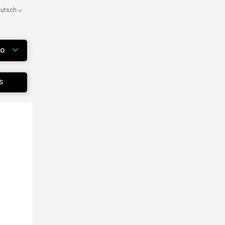
eutsch
WO
S