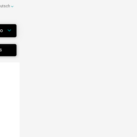
eutsch
WO
S