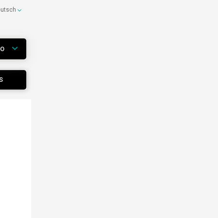
eutsch
WO
S