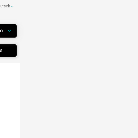
eutsch
WO
S