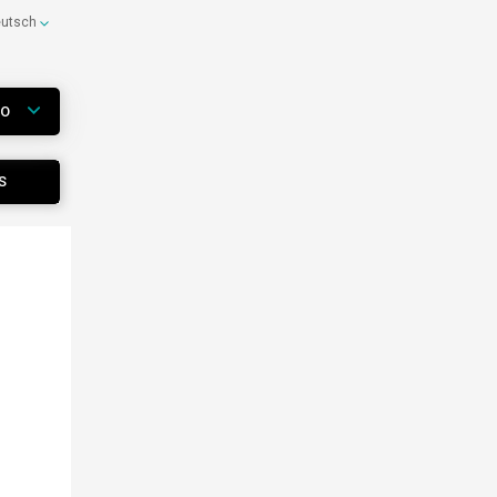
eutsch
WO
S