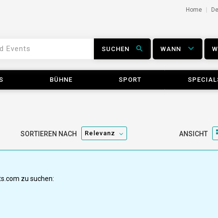
Home
D
SUCHEN
WANN
S
BÜHNE
SPORT
SPECIAL
Relevanz
SORTIEREN NACH
ANSICHT
ets.com zu suchen: