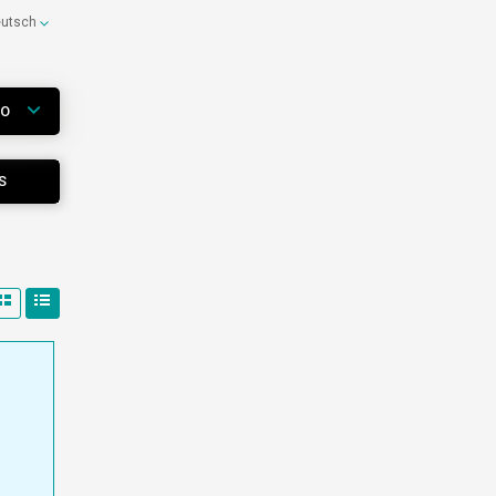
eutsch
WO
S