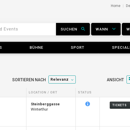
Home
D
SUCHEN
WANN
S
BÜHNE
SPORT
SPECIAL
Relevanz
SORTIEREN NACH
ANSICHT
LOCATION / ORT
STATUS
Steinberggasse
TICKETS
Winterthur