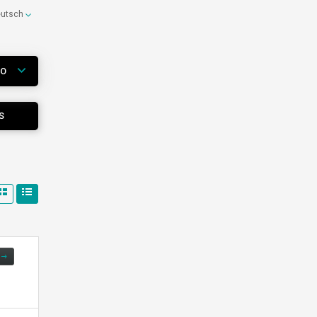
eutsch
WO
S